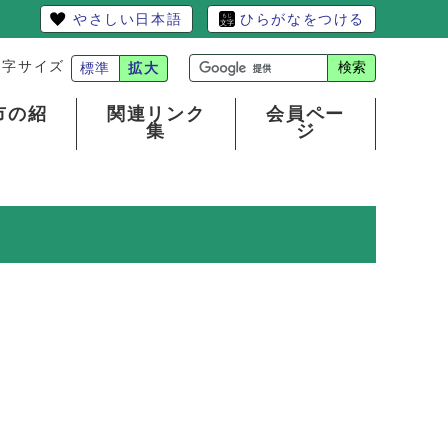
やさしい日本語
ひらがなをつける
文字サイズ
検索
標準
拡大
市の紹
関連リンク
会員ペー
集
ジ