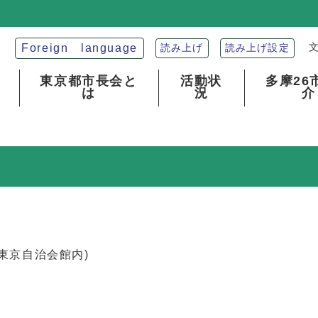
Foreign language
読み上げ
読み上げ設定
東京都市長会と
活動状
多摩26
は
況
介
1(東京自治会館内)