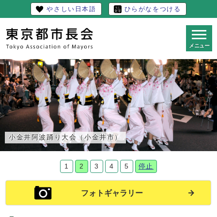
やさしい日本語
ひらがなをつける
メニュー
小金井阿波踊り大会（小金井市）
停止
1
2
3
4
5
フォトギャラリー